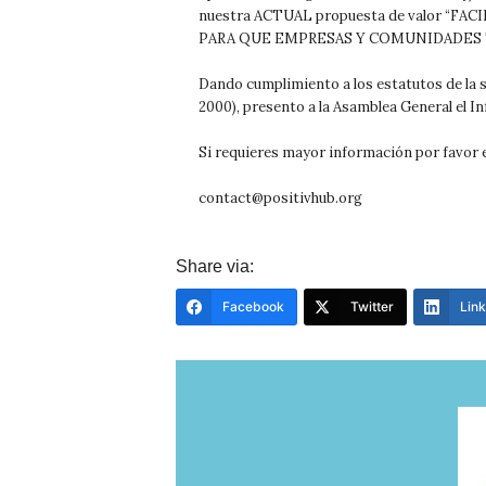
nuestra ACTUAL propuesta de valor 
PARA QUE EMPRESAS Y COMUNIDADES
Dando cumplimiento a los estatutos de la so
2000), presento a la Asamblea General el I
Si requieres mayor información por favor e
contact@positivhub.org
Share via:
Facebook
Twitter
Link