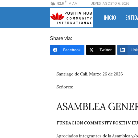
F
MIAMI
JUEVES, AGOSTO 6, 2026
82.6
INICIO
ENTID
COMMUNITY
Share via:
POSITIV
Facebook
Twitter
Link
HUB
Santiago de Cali. Marzo 26 de 2026
INTERNATIONAL™
Señores:
ASAMBLEA GENER
FUNDACION COMMUNITY POSITIV HUB
Apreciados integrantes de la Asamblea y/o 